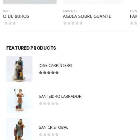
ANIMALES
ANIMALES
AGULA SOBRE GUANTE
FAMILIA CON POLLITOS
0
out of 5
0
out of 5
FEATURED PRODUCTS
JOSE CARPINTERO
5.00
out of 5
SAN ISIDRO LABRADOR
0
out of 5
SAN CRISTOBAL
0
out of 5