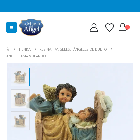
0
TIENDA
RESINA
,
ÁNGELES
,
ÁNGELES DE BULTO
ANGEL CAMA VOLANDO