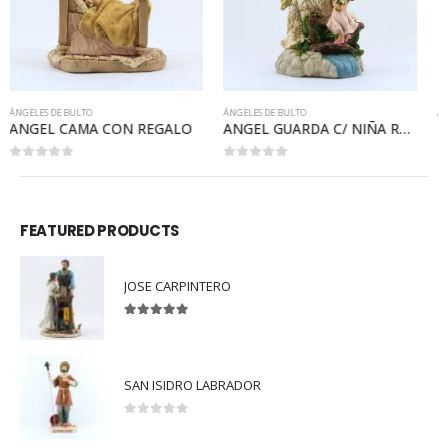
ÁNGELES DE BULTO
ÁNGELES DE BULTO
ANGEL GUARDA C/ NIÑA RAMO DE ROSAS PUENTE
PAR DE ANGEL DORMIDO CHICO
0
out of 5
0
out of 5
FEATURED PRODUCTS
JOSE CARPINTERO
5.00
out of 5
SAN ISIDRO LABRADOR
0
out of 5