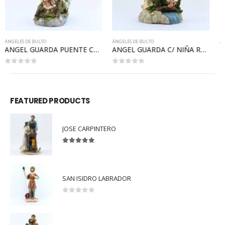
ÁNGELES DE BULTO
ÁNGELES DE BULTO
ANGEL GUARDA C/ NIÑA RAMO DE ROSAS PUENTE
PAR DE ANGELE RECOSTADO CON LIBRO Y ALMOHADA
0
out of 5
0
out of 5
FEATURED PRODUCTS
JOSE CARPINTERO
5.00
out of 5
SAN ISIDRO LABRADOR
0
out of 5