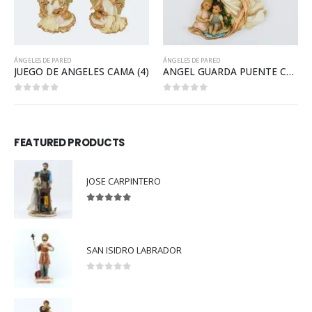
ÁNGELES DE PARED
ÁNGELES DE PARED
A (4)
ANGEL GUARDA PUENTE CON NIÑOS HINCADOS
JUEGO DE ANGEL AMOR MI
0
out of 5
0
out of 5
FEATURED PRODUCTS
JOSE CARPINTERO
5.00
out of 5
SAN ISIDRO LABRADOR
0
out of 5