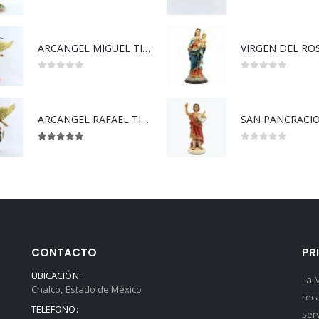
0
out of 5
0
out of 5
ARCANGEL MIGUEL TIPO MADERA
0
out of 5
0
out of 5
ARCANGEL RAFAEL TIPO MADERA
SAN PANCRACIO
5.00
out of 5
0
out of 5
CONTACTO
PR
UBICACIÓN:
La 
Chalco, Estado de México
rec
TELEFONO:
ser