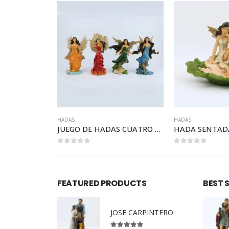
HADAS
HADAS
HADA RECOSTADA S/ GIRASOL
JUEGO DE HADAS CUATRO ELEMENTOS.
HADA SENTADA ROSA
0
out of 5
0
out of 5
FEATURED PRODUCTS
BEST 
JOSE CARPINTERO