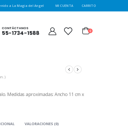
enido a La Magia del Angel
MI CUENTA
CARRITO
CONTÁCTANOS
0
55-1734-1588
n. )
lo. Medidas aproximadas: Ancho 11 cm x
ICIONAL
VALORACIONES (0)