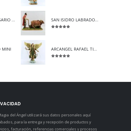
5.00
out of 5
VIRGEN DEL ROSARIO SÚPER
SAN ISIDRO LABRADOR CON YUNTA.
5.00
out of 5
 MINI
ARCANGEL RAFAEL TIPO MADERA
5.00
out of 5
IVACIDAD
Magia del Ángel utilizará sus datos personales aquí
abados, para la entrega y recepción de productos y
vicios, facturación, referencias comerciales y procesos