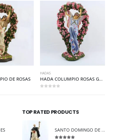
HADAS
HADAS
OSAS
HADA COLUMPIO ROSAS GRANDES
PAR DE HADA
0
out of 5
0
out of 5
TOP RATED PRODUCTS
DES
SANTO DOMINGO DE GUZMAN