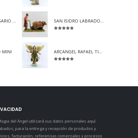
5.00
out of 5
VIRGEN DEL ROSARIO SÚPER
SAN ISIDRO LABRADOR CON YUNTA.
5.00
out of 5
 MINI
ARCANGEL RAFAEL TIPO MADERA
5.00
out of 5
IVACIDAD
Magia del Ángel utilizará sus datos personales aquí
abados, para la entrega y recepción de productos y
vicios, facturación, referencias comerciales y procesos