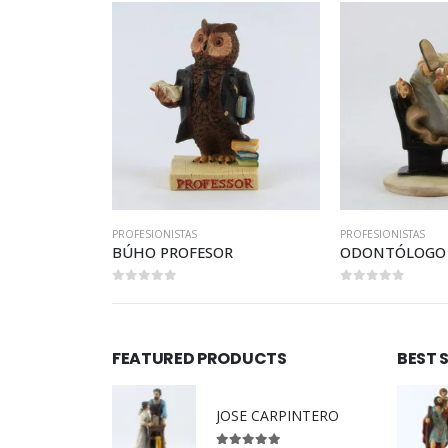
PROFESIONISTAS
PROFESIONISTAS
BÚHO PROFESOR
ODONTÓLOGO
0
out of 5
0
out of 5
FEATURED PRODUCTS
BEST 
JOSE CARPINTERO