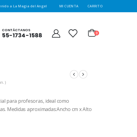
enido a La Magia del Angel
MI CUENTA
CARRITO
CONTÁCTANOS
0
55-1734-1588
n. )
cial para profesoras, ideal como
inas. Medidas aproximadas:Ancho cm x Alto