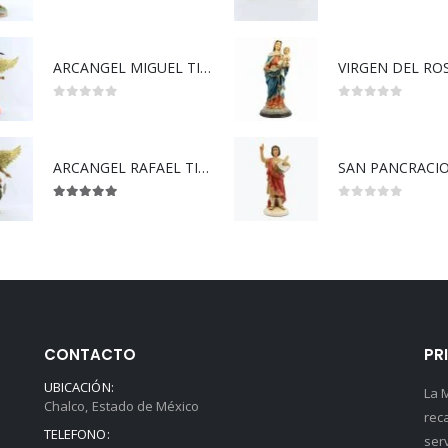
0
out of 5
0
out of 5
ARCANGEL MIGUEL TIPO MADERA
0
out of 5
0
out of 5
ARCANGEL RAFAEL TIPO MADERA
SAN PANCRACIO
5.00
out of 5
0
out of 5
CONTACTO
PR
UBICACIÓN:
La 
Chalco, Estado de México
rec
TELEFONO:
ser