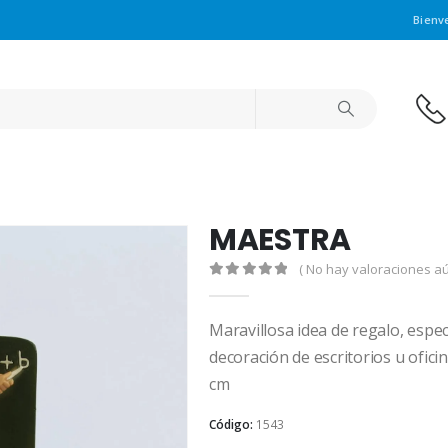
Bienv
MAESTRA
( No hay valoraciones aú
0
out of 5
Maravillosa idea de regalo, espe
decoración de escritorios u ofic
cm
Código:
1543