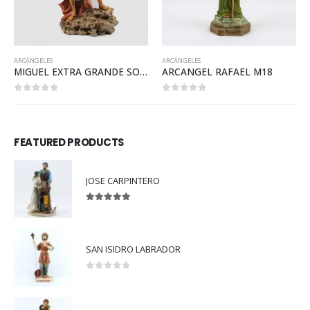
LES
ARCÁNGELES
ARCÁNGELES
MIGUEL EXTRA GRANDE SOBRE ROCA
ARCANGEL RAFAEL M18
 of 5
0
out of 5
0
out o
FEATURED PRODUCTS
JOSE CARPINTERO
5.00
out of 5
SAN ISIDRO LABRADOR
0
out of 5