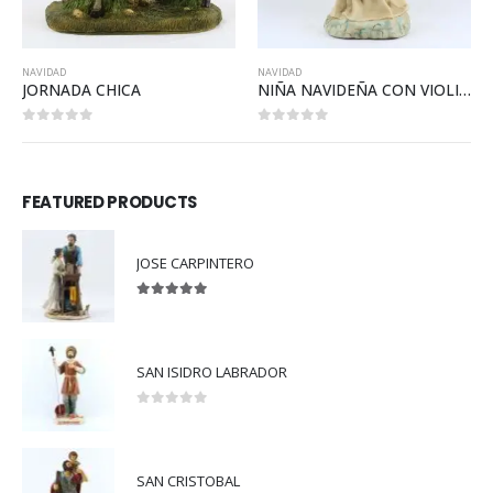
NAVIDAD
NAVIDAD
JORNADA CHICA
NIÑA NAVIDEÑA CON VIOLIN BLANCO
0
out of 5
0
out of 5
FEATURED PRODUCTS
JOSE CARPINTERO
5.00
out of 5
SAN ISIDRO LABRADOR
0
out of 5
SAN CRISTOBAL