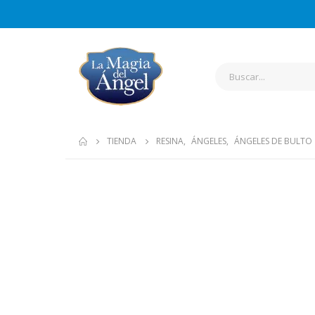
TIENDA
RESINA
,
ÁNGELES
,
ÁNGELES DE BULTO