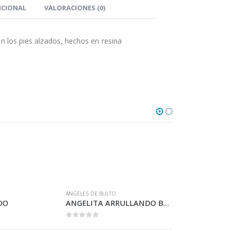
ICIONAL
VALORACIONES (0)
n los pies alzados, hechos en resina
ÁNGELES DE BULTO
DO
ANGELITA ARRULLANDO BEBE BLANCO
0
out of 5