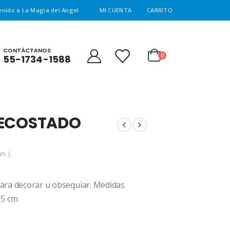
enido a La Magia del Angel
MI CUENTA
CARRITO
CONTÁCTANOS
0
55-1734-1588
RECOSTADO
n. )
ara decorar u obsequiar. Medidas
 5 cm