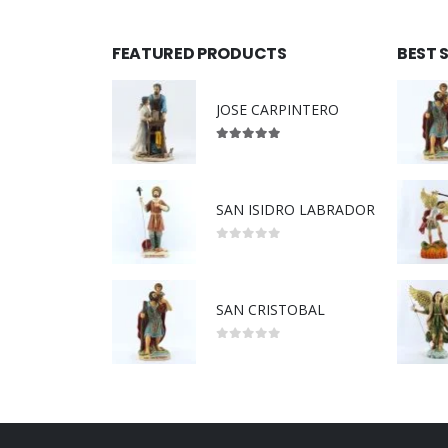
FEATURED PRODUCTS
BEST 
HICO
JOSE CARPINTERO
5.00
out of 5
SAN ISIDRO LABRADOR
0
out of 5
SAN CRISTOBAL
0
out of 5