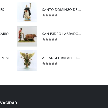
DES
SANTO DOMINGO DE GUZMAN
5.00
out of 5
VIRGEN DEL ROSARIO SÚPER
SAN ISIDRO LABRADOR CON YUNTA.
5.00
out of 5
 MINI
ARCANGEL RAFAEL TIPO MADERA
5.00
out of 5
IVACIDAD