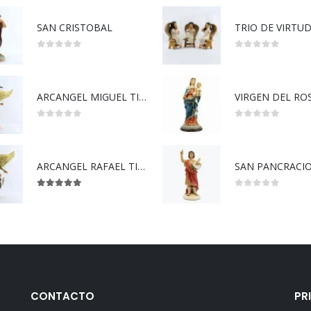
SAN CRISTOBAL
TRIO DE VIRTU
0
out of 5
0
out of 5
ARCANGEL MIGUEL TIPO MADERA
0
out of 5
0
out of 5
ARCANGEL RAFAEL TIPO MADERA
SAN PANCRACIO
5.00
out of 5
0
out of 5
CONTACTO
PR