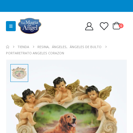
0
TIENDA
RESINA
,
ÁNGELES
,
ÁNGELES DE BULTO
PORTARETRATO ANGELES CORAZON