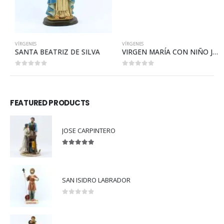
VÍRGENES
VÍRGENES
SANTA BEATRIZ DE SILVA
VIRGEN MARÍA CON NIÑO JESÚS
0
out of 5
0
out of 5
FEATURED PRODUCTS
JOSE CARPINTERO
5.00
out of 5
SAN ISIDRO LABRADOR
0
out of 5