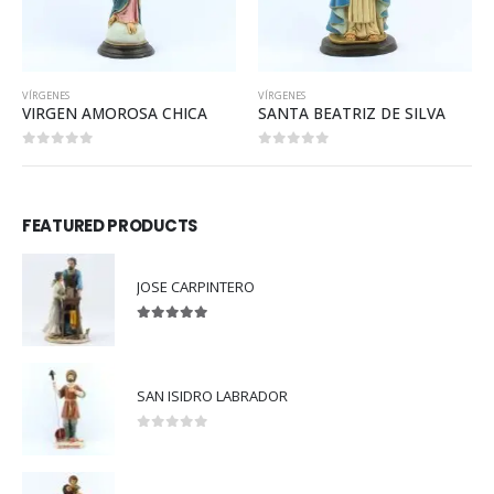
VÍRGENES
VÍRGENES
SANTA BEATRIZ DE SILVA
SANTA EDUVIGES
0
out of 5
0
out of 5
FEATURED PRODUCTS
JOSE CARPINTERO
5.00
out of 5
SAN ISIDRO LABRADOR
0
out of 5