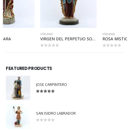
VÍRGENES
VÍRGENES
VIRGEN DEL PERPETUO SOCORRO
ROSA MISTICA
0
out of 5
0
out of 5
FEATURED PRODUCTS
JOSE CARPINTERO
5.00
out of 5
SAN ISIDRO LABRADOR
0
out of 5