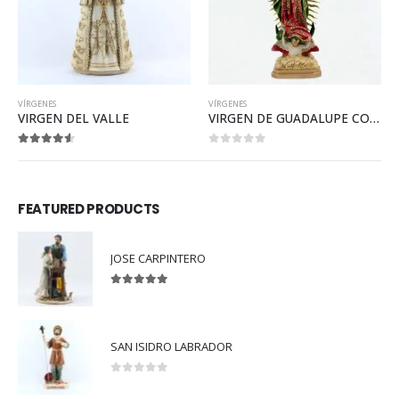
VÍRGENES
VÍRGENES
VIRGEN DEL VALLE
VIRGEN DE GUADALUPE CON RESPLANDOR DE PLÁSTICO
4.50
out of 5
0
out of 5
FEATURED PRODUCTS
JOSE CARPINTERO
5.00
out of 5
SAN ISIDRO LABRADOR
0
out of 5