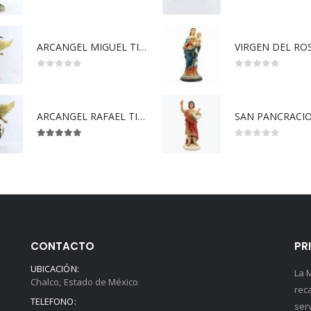
0
out of 5
0
out of 5
ARCANGEL MIGUEL TIPO MADERA
0
out of 5
0
out of 5
ARCANGEL RAFAEL TIPO MADERA
SAN PANCRACIO
5.00
out of 5
0
out of 5
CONTACTO
PR
UBICACIÓN:
La 
Chalco, Estado de México
rec
TELEFONO:
ser