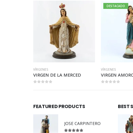
DESTACADO
VÍRGENES
VÍRGENES
OPAN
VIRGEN DE LA MERCED
VIRGEN AMORO
0
out of 5
0
out of 5
FEATURED PRODUCTS
BEST 
JOSE CARPINTERO