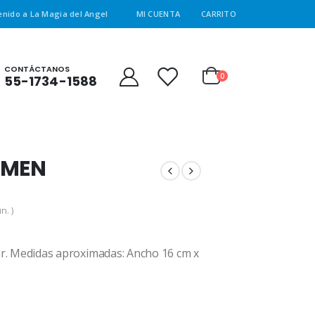
enido a La Magia del Angel
MI CUENTA
CARRITO
CONTÁCTANOS
0
55-1734-1588
RMEN
n. )
tar. Medidas aproximadas: Ancho 16 cm x