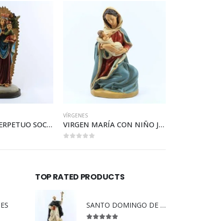
VÍRGENES
VÍRGENES
VIRGEN DEL PERPETUO SOCORRO
VIRGEN MARÍA CON NIÑO JESÚS
VIRGEN DE L
0
out of 5
0
out of 5
TOP RATED PRODUCTS
DES
SANTO DOMINGO DE GUZMAN