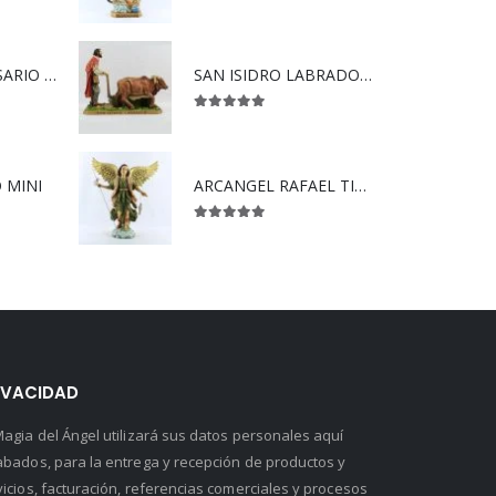
5.00
out of 5
VIRGEN DEL ROSARIO SÚPER
SAN ISIDRO LABRADOR CON YUNTA.
5.00
out of 5
 MINI
ARCANGEL RAFAEL TIPO MADERA
5.00
out of 5
IVACIDAD
Magia del Ángel utilizará sus datos personales aquí
abados, para la entrega y recepción de productos y
vicios, facturación, referencias comerciales y procesos