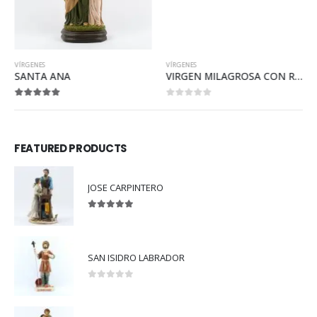
VÍRGENES
VÍRGENES
SANTA ANA
VIRGEN MILAGROSA CON RESPLANDOR
5.00
out of 5
0
out of 5
FEATURED PRODUCTS
JOSE CARPINTERO
5.00
out of 5
SAN ISIDRO LABRADOR
0
out of 5