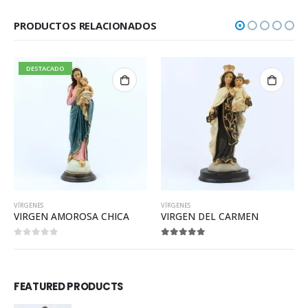
PRODUCTOS RELACIONADOS
VÍRGENES
VÍRGENES
MOROSA CHICA
VIRGEN DEL CARMEN
VIRGEN DE S
5
5.00
out of 5
5.00
out of
FEATURED PRODUCTS