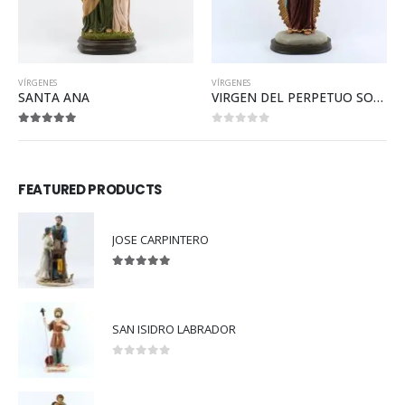
VÍRGENES
VÍRGENES
VIRGEN DEL PERPETUO SOCORRO
VIRGEN DE LA CONCEPCIÓN
0
out of 5
0
out of 5
FEATURED PRODUCTS
JOSE CARPINTERO
5.00
out of 5
SAN ISIDRO LABRADOR
0
out of 5