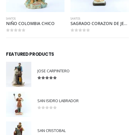
SANTOS
SANTOS
SAGRADO CORAZON DE JESUS GRANDE
SAN CAYETANO MINI
0
out of 5
0
out of 5
FEATURED PRODUCTS
JOSE CARPINTERO
5.00
out of 5
SAN ISIDRO LABRADOR
0
out of 5
SAN CRISTOBAL