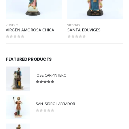
VÍRGENES
VÍRGENES
SANTA EDUVIGES
VIRGEN DEL PERPETUO SOCORRO
0
out of 5
0
out of 5
FEATURED PRODUCTS
JOSE CARPINTERO
5.00
out of 5
SAN ISIDRO LABRADOR
0
out of 5