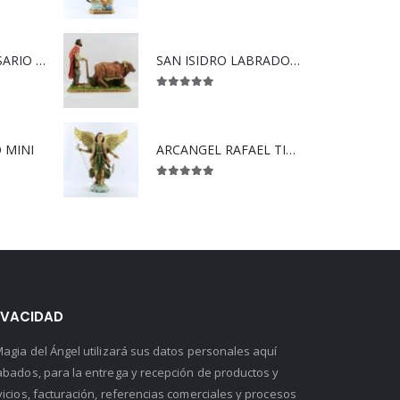
5.00
out of 5
VIRGEN DEL ROSARIO SÚPER
SAN ISIDRO LABRADOR CON YUNTA.
5.00
out of 5
 MINI
ARCANGEL RAFAEL TIPO MADERA
5.00
out of 5
IVACIDAD
Magia del Ángel utilizará sus datos personales aquí
abados, para la entrega y recepción de productos y
vicios, facturación, referencias comerciales y procesos