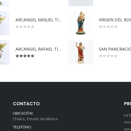
0
out of 5
0
out of 5
ARCANGEL MIGUEL TIPO MADERA
0
out of 5
0
out of 5
ARCANGEL RAFAEL TIPO MADERA
SAN PANCRACIO
5.00
out of 5
0
out of 5
CONTACTO
PR
UBICACIÓN:
La 
Chalco, Estado de México
rec
TELEFONO:
ser