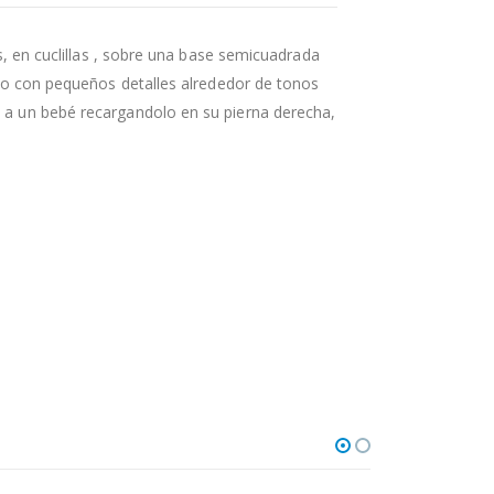
s, en cuclillas , sobre una base semicuadrada
to con pequeños detalles alrededor de tonos
a un bebé recargandolo en su pierna derecha,