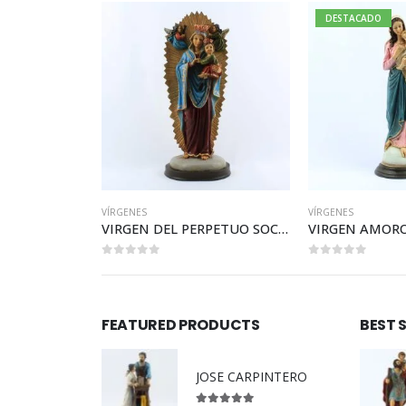
DESTACADO
VÍRGENES
VÍRGENES
VIRGEN DEL PERPETUO SOCORRO
VIRGEN AMOROSA CHICA
SANTA BAR
0
out of 5
0
out of 5
FEATURED PRODUCTS
BEST 
JOSE CARPINTERO