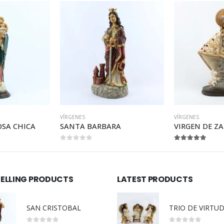
VÍRGENES
VÍRGENES
BARA
VIRGEN DE ZAPOPAN
5.00
out of 5
0
out of 5
SELLING PRODUCTS
LATEST PRODUCTS
SAN CRISTOBAL
TRIO DE VIRTU