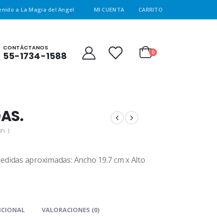
enido a La Magia del Angel
MI CUENTA
CARRITO
CONTÁCTANOS
0
55-1734-1588
AS.
n. )
Medidas aproximadas: Ancho 19.7 cm x Alto
ICIONAL
VALORACIONES (0)